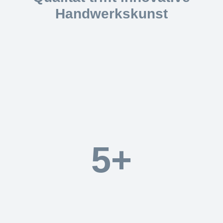
Handwerkskunst
Wir kombinieren traditionelles Handwerk mit modernster Technik,
um langlebige Dächer und Fassaden zu schaffen. Unsere
spezialisierten Lösungen aus Metall und Ziegeln setzen optische
Akzente und schützen Ihr Gebäude nachhaltig.
5+
Jahre Erfahrung